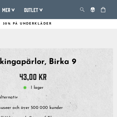
Mer
Outlet
30% PÅ UNDERKLÄDER
kingapärlor, Birka 9
Originalpris
43,00 kr
I lager
alternativ
museer och över 500 000 kunder