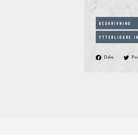
BESKRIVNING
YTTERLIGARE I
Dela
Dela
Po
på
Faceboo