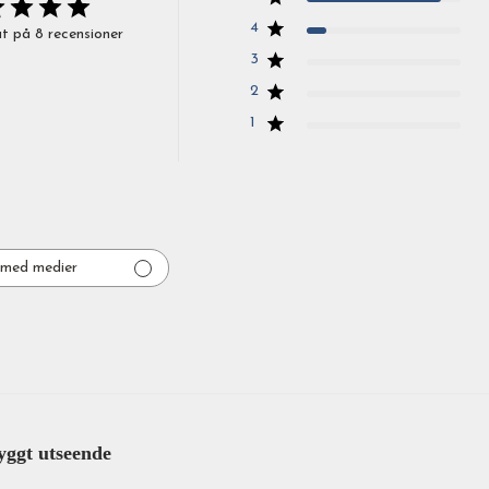
4
t på 8 recensioner
3
2
1
med medier
yggt utseende