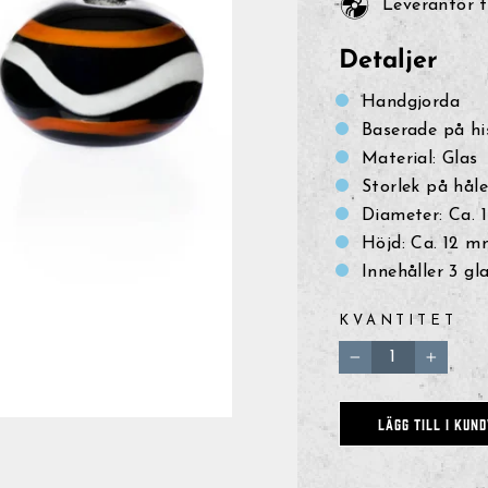
Leverantör t
Detaljer
Handgjorda
Baserade på hi
Material: Glas
Storlek på hål
Diameter: Ca.
Höjd: Ca. 12 m
Innehåller 3 gl
KVANTITET
−
+
LÄGG TILL I KUN