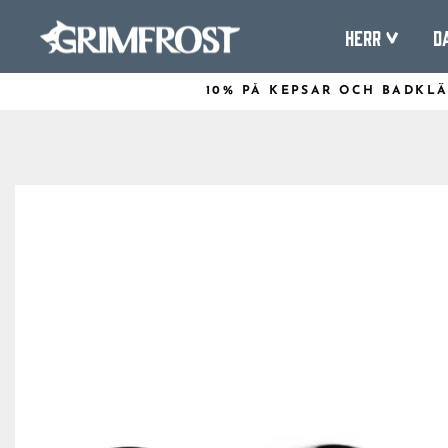
Hoppa
Herr
D
till
innehåll
10% PÅ KEPSAR OCH BADKL