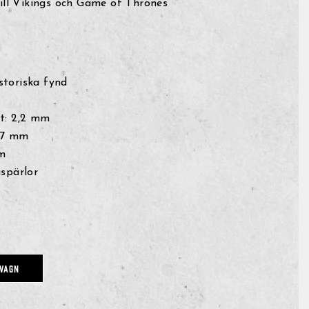
ill Vikings och Game of Thrones
storiska fynd
et: 2,2 mm
 17 mm
m
aspärlor
DVAGN