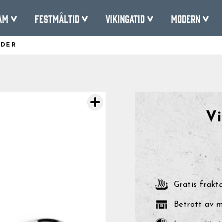
am
Festmåltid
Vikingatid
Modern
ÄDER
Pausa
bildspelet
Vi
Gratis frakt
Betrott av 