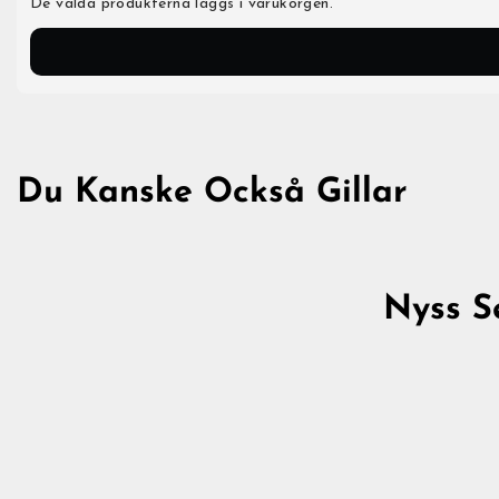
De valda produkterna läggs i varukorgen.
Du Kanske Också Gillar
Nyss S