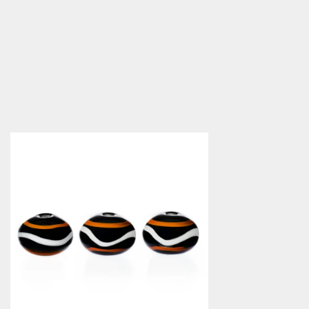
Vikingapärlor, Birka 9
43,00 kr