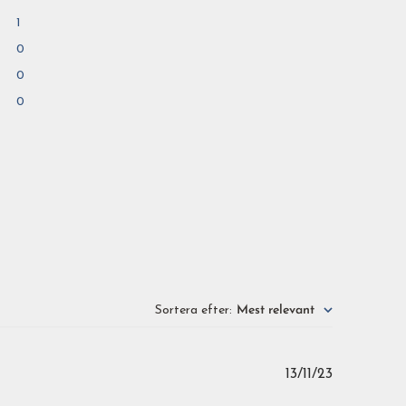
1
0
0
0
Sortera efter
:
Mest relevant
Publicerin
13/11/23