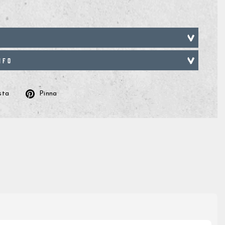
NFO
Posta
Pinna
sta
Pinna
på
på
k
Twitter
Pinterest