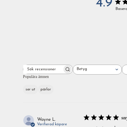
4.9
Basera
Betyg
SÖK
Alla betyg
RECENSIONER
Populära ämnen
ser ut
pärlor
sn
Wayne L.
Verifierad köpare