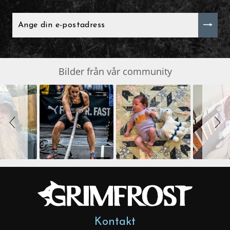
ANGE
DIN
E-
POSTADRESS
Slide
Bilder från vår community
SLIDESHOW
controls
Kontakt