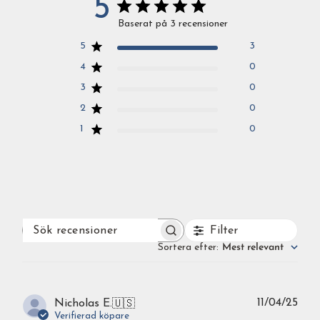
5
Baserat på 3 recensioner
5
3
4
0
3
0
2
0
1
0
Filter
SÖK
RECENSIONER
Sortera efter
:
Mest relevant
Publ
11/04/25
Nicholas E.
🇺🇸
Verifierad köpare