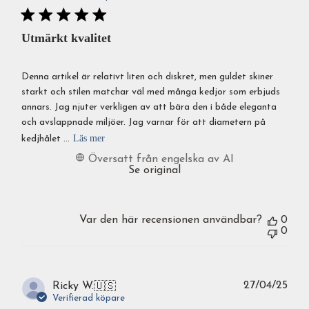
Utmärkt kvalitet
Denna artikel är relativt liten och diskret, men guldet skiner
starkt och stilen matchar väl med många kedjor som erbjuds
annars. Jag njuter verkligen av att bära den i både eleganta
och avslappnade miljöer. Jag varnar för att diametern på
Läs mer
kedjhålet ...
Översatt från engelska av AI
Se original
Var den här recensionen användbar?
0
0
Publ
27/04/25
Ricky W.
🇺🇸
Verifierad köpare