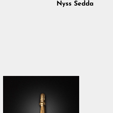
Nyss Sedda
Premiumhammare,
Pålstorp, Guld
2 296,00 kr