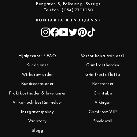
Bangatan 5, Falköping, Sverige
Telefon: (054) 7701030
KONTAKTA KUNDTJÄNST
Instagram
Facebook
YouTube
Twitter
Pinterest
TikTok
Hjälpcenter / FAQ
Varför köpa från oss?
Kundtjänst
Grimfrosthorden
Withdraw order
Grimfrosts flotta
Kundrecensioner
Referenser
Fraktkostnader & leveranser
Grimtube
Villkor och bestämmelser
Vikingar
Integritetspolicy
Grimfrost VIP
Vår story
Shieldwall
Blogg