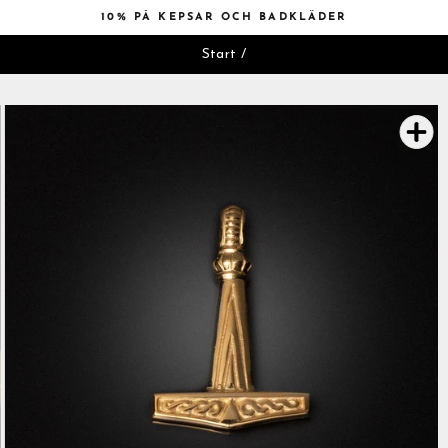
Hoppa
10% PÅ KEPSAR OCH BADKLÄDER
till
Pausa
innehåll
Start
/
bildspelet