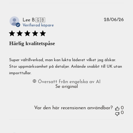
Publ
28/06/26
Lee B.
🇬🇧
Verifierad köpare
Härlig kvalitetspåse
Super vältillverkad, man kan lukta läderet vilket jag älskar.
Stor uppmärksamhet på detaljer. Anlände snabbt till UK utan
importtullar.
Översatt från engelska av AI
Se original
Var den här recensionen användbar?
0
0