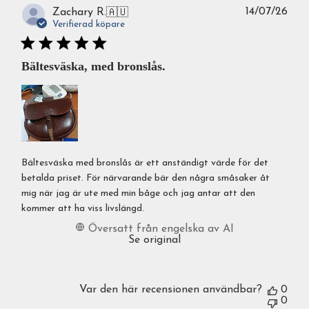
Publ
14/07/26
Zachary R.
🇦🇺
Verifierad köpare
Bältesväska, med bronslås.
Bältesväska med bronslås är ett anständigt värde för det
betalda priset. För närvarande bär den några småsaker åt
mig när jag är ute med min båge och jag antar att den
kommer att ha viss livslängd.
Översatt från engelska av AI
Se original
Var den här recensionen användbar?
0
0