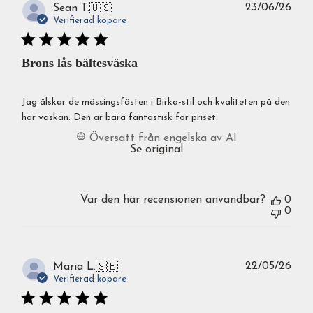
Publ
23/06/26
Sean T.
🇺🇸
Verifierad köpare
Brons lås bältesväska
Jag älskar de mässingsfästen i Birka-stil och kvaliteten på den
här väskan. Den är bara fantastisk för priset.
Översatt från engelska av AI
Se original
Var den här recensionen användbar?
0
0
Publ
22/05/26
Maria L.
🇸🇪
Verifierad köpare