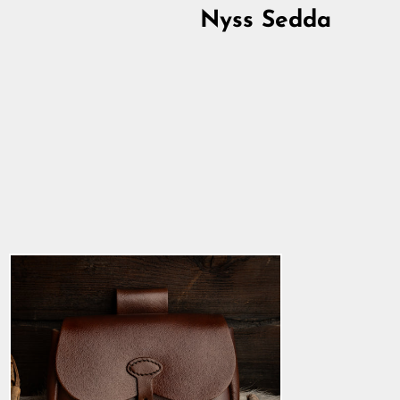
Nyss Sedda
Bältesväska, Bronslås
735,00 kr