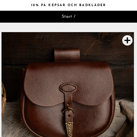
Hoppa
10% PÅ KEPSAR OCH BADKLÄDER
till
Pausa
innehåll
Start
/
bildspelet