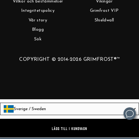
Villkor och bestämmelser
Vikingar
Integritetspolicy
Grimfrost VIP
Vår story
Shieldwall
Blogg
Sök
COPYRIGHT © 2014-2026 GRIMFROST®™
Sverige / Sweden
Language
Svenska
LÄGG TILL I KUNDVAGN