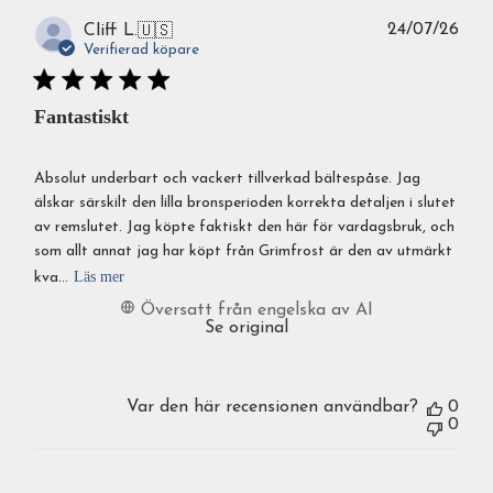
Publ
24/07/26
Cliff L.
🇺🇸
Verifierad köpare
Fantastiskt
Absolut underbart och vackert tillverkad bältespåse. Jag
älskar särskilt den lilla bronsperioden korrekta detaljen i slutet
av remslutet. Jag köpte faktiskt den här för vardagsbruk, och
som allt annat jag har köpt från Grimfrost är den av utmärkt
Läs mer
kva...
Översatt från engelska av AI
Se original
Var den här recensionen användbar?
0
0