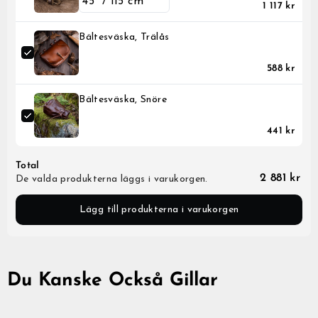
unwanted item and place a
items do not get restocked.
1 117 kr
contact our customer suppo
We will issue a refund for 
product descriptions of th
assist from there.
receiving the return at our
is the case.
the price you paid for your
payment method.
Bältesväska, Trälås
Please note that it might 
until the transaction is vis
588 kr
Bältesväska, Snöre
441 kr
Total
2 881 kr
De valda produkterna läggs i varukorgen.
Lägg till produkterna i varukorgen
Du Kanske Också Gillar