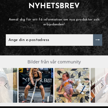
NYHETSBREV
Anmäl dig för att få information om nya produkter och
erbjudanden!
ANGE
DIN
E-
POSTADRESS
Slide
Bilder från vår community
SLIDESHOW
controls